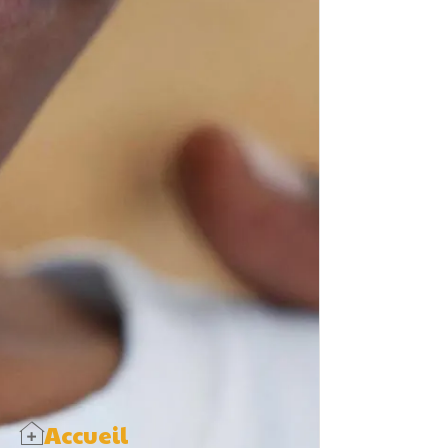
P
N
-
-
-
Accueil
d