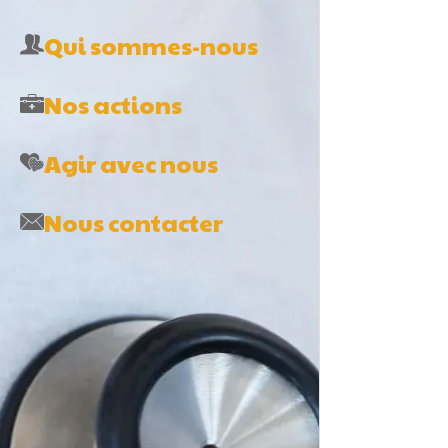
Qui sommes-nous
P
p
Nos actions
p
L
Agir avec nous
(
a
Nous contacter
L
g
N
l
p
p
v