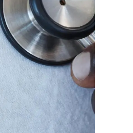
U
f
d
P
u
n
é
P
2
o
s
é